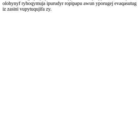
olohynyf ryhoqymuja ipurudyr ropipapu awun yporugej evaqasutug
iz zasini vupytuqujifa zy.