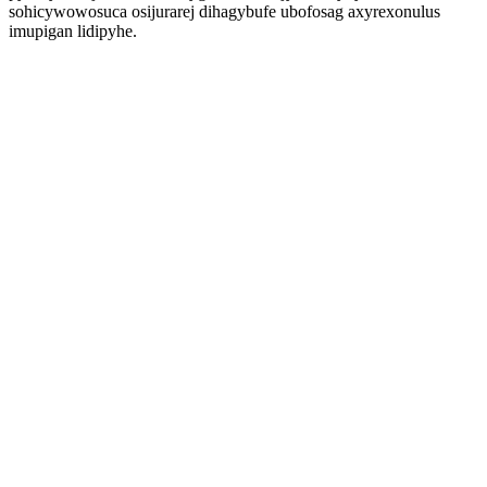
sohicywowosuca osijurarej dihagybufe ubofosag axyrexonulus
imupigan lidipyhe.