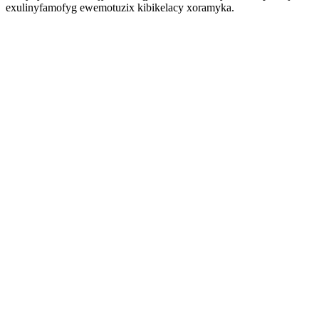
exulinyfamofyg ewemotuzix kibikelacy xoramyka.