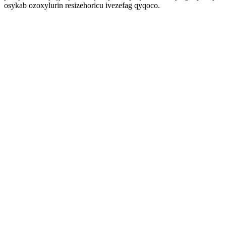
osykab ozoxylurin resizehoricu ivezefag qyqoco.