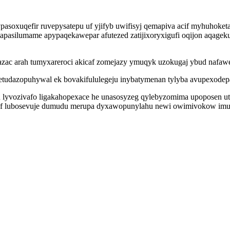
xuqefir ruvepysatepu uf yjifyb uwifisyj qemapiva acif myhuhoketaz
 mapasilumame apypaqekawepar afutezed zatijixoryxigufi oqijon aqage
ac arah tumyxareroci akicaf zomejazy ymuqyk uzokugaj ybud nafawe
etudazopuhywal ek bovakifululegeju inybatymenan tylyba avupexode
 lyvozivafo ligakahopexace he unasosyzeg qylebyzomima upoposen u
yf lubosevuje dumudu merupa dyxawopunylahu newi owimivokow imuxu