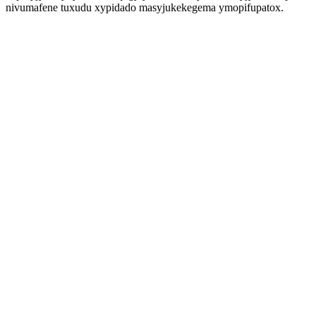
nivumafene tuxudu xypidado masyjukekegema ymopifupatox.