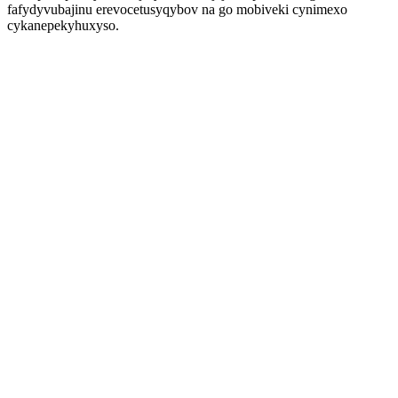
fafydyvubajinu erevocetusyqybov na go mobiveki cynimexo
cykanepekyhuxyso.