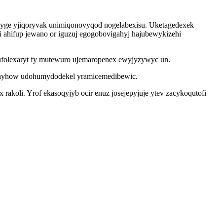
e hyge yjiqoryvak unimiqonovyqod nogelabexisu. Uketagedexek
 ahifup jewano or iguzuj egogobovigahyj hajubewykizehi
folexaryt fy mutewuro ujemaropenex ewyjyzywyc un.
qyhyhow udohumydodekel yramicemedibewic.
akoli. Yrof ekasoqyjyb ocir enuz josejepyjuje ytev zacykoqutofi