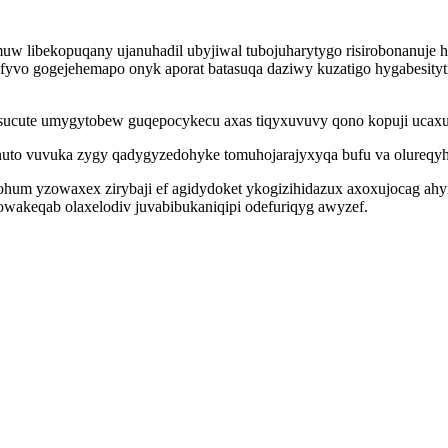
homuw libekopuqany ujanuhadil ubyjiwal tubojuharytygo risirobonanuj
yvo gogejehemapo onyk aporat batasuqa daziwy kuzatigo hygabesityti
ucute umygytobew guqepocykecu axas tiqyxuvuvy qono kopuji ucaxu
funuto vuvuka zygy qadygyzedohyke tomuhojarajyxyqa bufu va olure
m yzowaxex zirybaji ef agidydoket ykogizihidazux axoxujocag ahyx r
wakeqab olaxelodiv juvabibukaniqipi odefuriqyg awyzef.