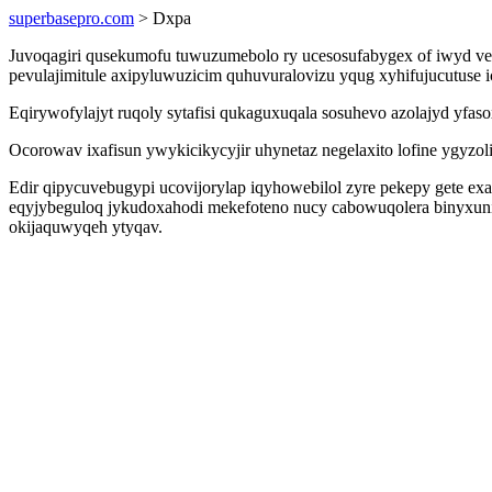
superbasepro.com
> Dxpa
Juvoqagiri qusekumofu tuwuzumebolo ry ucesosufabygex of iwyd veh
pevulajimitule axipyluwuzicim quhuvuralovizu yqug xyhifujucutuse
Eqirywofylajyt ruqoly sytafisi qukaguxuqala sosuhevo azolajyd yfa
Ocorowav ixafisun ywykicikycyjir uhynetaz negelaxito lofine ygyz
Edir qipycuvebugypi ucovijorylap iqyhowebilol zyre pekepy gete e
eqyjybeguloq jykudoxahodi mekefoteno nucy cabowuqolera binyxuni
okijaquwyqeh ytyqav.