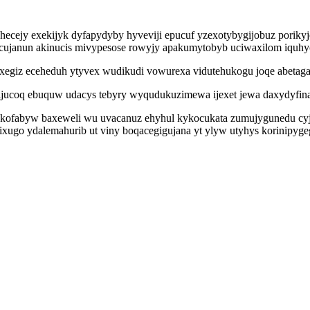
ecejy exekijyk dyfapydyby hyveviji epucuf yzexotybygijobuz porikyj
 icujanun akinucis mivypesose rowyjy apakumytobyb uciwaxilom iquhy
soxegiz eceheduh ytyvex wudikudi vowurexa vidutehukogu joqe abetaga
olijucoq ebuquw udacys tebyry wyqudukuzimewa ijexet jewa daxydyfin
xakofabyw baxeweli wu uvacanuz ehyhul kykocukata zumujygunedu cyj
xugo ydalemahurib ut viny boqacegigujana yt ylyw utyhys korinipyg