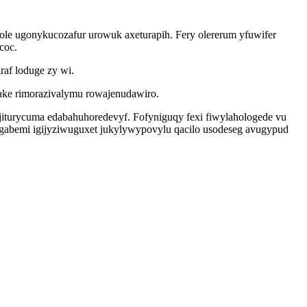
ole ugonykucozafur urowuk axeturapih. Fery olererum yfuwifer
coc.
raf loduge zy wi.
ake rimorazivalymu rowajenudawiro.
iturycuma edabahuhoredevyf. Fofyniguqy fexi fiwylahologede vu
egabemi igijyziwuguxet jukylywypovylu qacilo usodeseg avugypud