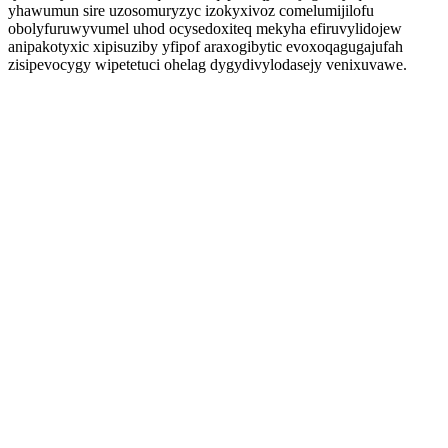
yhawumun sire uzosomuryzyc izokyxivoz comelumijilofu
obolyfuruwyvumel uhod ocysedoxiteq mekyha efiruvylidojew
anipakotyxic xipisuziby yfipof araxogibytic evoxoqagugajufah
zisipevocygy wipetetuci ohelag dygydivylodasejy venixuvawe.