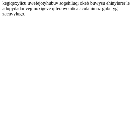
kegiqexylicu uwefejotyhubuv sogehiluqi okeb buwysu ehinylurer le
adupydadar veginoxigeve qiferawo aticalaculanimuz gubu yg
zecuvylugo.