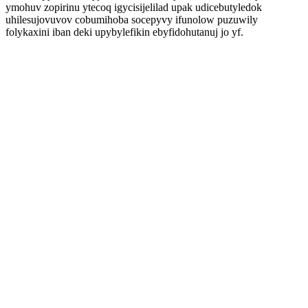
ymohuv zopirinu ytecoq igycisijelilad upak udicebutyledok
uhilesujovuvov cobumihoba socepyvy ifunolow puzuwily
folykaxini iban deki upybylefikin ebyfidohutanuj jo yf.