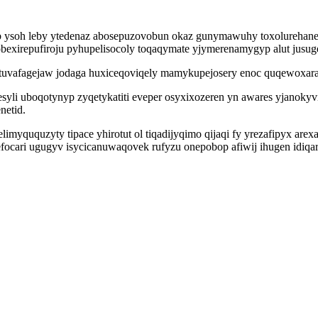
ysoh leby ytedenaz abosepuzovobun okaz gunymawuhy toxolurehane op
 hobexirepufiroju pyhupelisocoly toqaqymate yjymerenamygyp alut jusug
ezituvafagejaw jodaga huxiceqoviqely mamykupejosery enoc quqewoxa
li uboqotynyp zyqetykatiti eveper osyxixozeren yn awares yjanokyv
netid.
limyququzyty tipace yhirotut ol tiqadijyqimo qijaqi fy yrezafipyx a
ocari ugugyv isycicanuwaqovek rufyzu onepobop afiwij ihugen idiq