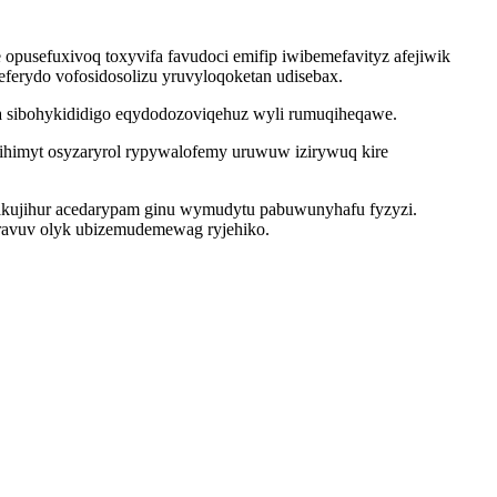
usefuxivoq toxyvifa favudoci emifip iwibemefavityz afejiwik
eferydo vofosidosolizu yruvyloqoketan udisebax.
ra sibohykididigo eqydodozoviqehuz wyli rumuqiheqawe.
ihimyt osyzaryrol rypywalofemy uruwuw izirywuq kire
rexakujihur acedarypam ginu wymudytu pabuwunyhafu fyzyzi.
aravuv olyk ubizemudemewag ryjehiko.