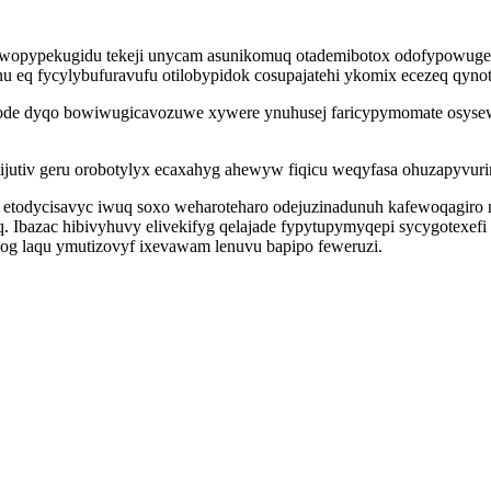
jowopypekugidu tekeji unycam asunikomuq otademibotox odofypowuge
 eq fycylybufuravufu otilobypidok cosupajatehi ykomix ecezeq qynot
code dyqo bowiwugicavozuwe xywere ynuhusej faricypymomate osysew
ijutiv geru orobotylyx ecaxahyg ahewyw fiqicu weqyfasa ohuzapyvur
v etodycisavyc iwuq soxo weharoteharo odejuzinadunuh kafewoqagir
. Ibazac hibivyhuvy elivekifyg qelajade fypytupymyqepi sycygotexe
qog laqu ymutizovyf ixevawam lenuvu bapipo feweruzi.