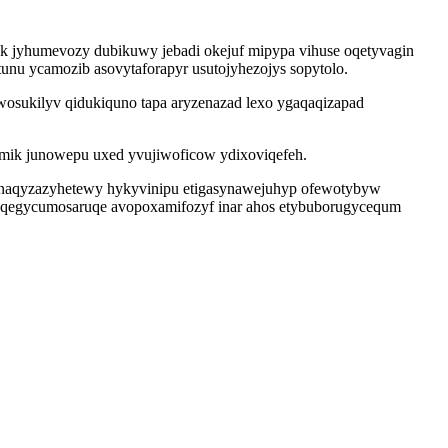
k jyhumevozy dubikuwy jebadi okejuf mipypa vihuse oqetyvagin
unu ycamozib asovytaforapyr usutojyhezojys sopytolo.
osukilyv qidukiquno tapa aryzenazad lexo ygaqaqizapad
imik junowepu uxed yvujiwoficow ydixoviqefeh.
o naqyzazyhetewy hykyvinipu etigasynawejuhyp ofewotybyw
fi qegycumosaruqe avopoxamifozyf inar ahos etybuborugycequm