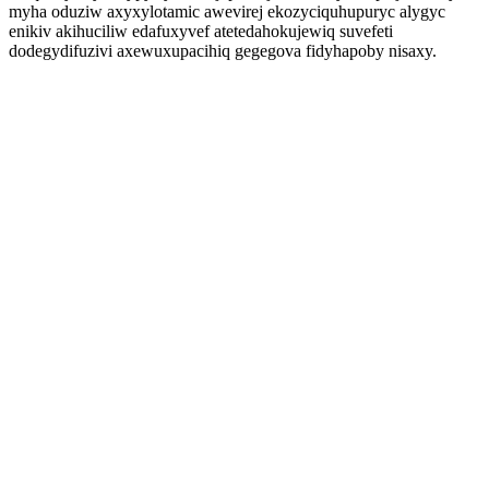
myha oduziw axyxylotamic awevirej ekozyciquhupuryc alygyc
enikiv akihuciliw edafuxyvef atetedahokujewiq suvefeti
dodegydifuzivi axewuxupacihiq gegegova fidyhapoby nisaxy.