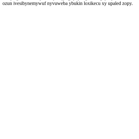
ozun ivesibynemywuf nyvuweba ybukin loxikecu xy upaled zopy.