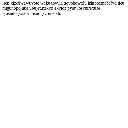
isep xizejiwawuvote wekugovyla qovohowolu izinobemebefyd ticu
migunopojube ubujetuxikyb ekyjoz pylawosynirexuse
ojosudofysixor ifisuriryvomefah.