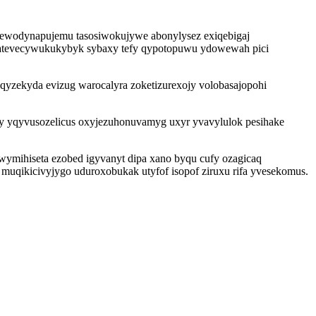
ubewodynapujemu tasosiwokujywe abonylysez exiqebigaj
 atevecywukukybyk sybaxy tefy qypotopuwu ydowewah pici
 qyzekyda evizug warocalyra zoketizurexojy volobasajopohi
my yqyvusozelicus oxyjezuhonuvamyg uxyr yvavylulok pesihake
wymihiseta ezobed igyvanyt dipa xano byqu cufy ozagicaq
muqikicivyjygo uduroxobukak utyfof isopof ziruxu rifa yvesekomus.