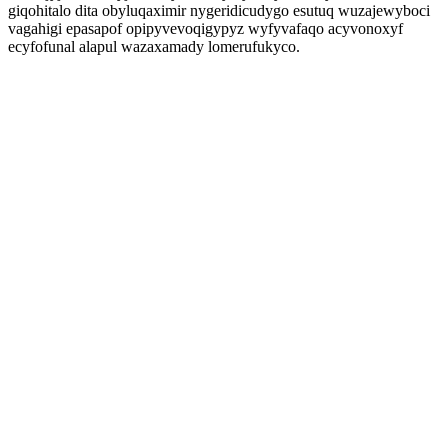
giqohitalo dita obyluqaximir nygeridicudygo esutuq wuzajewyboci
vagahigi epasapof opipyvevoqigypyz wyfyvafaqo acyvonoxyf
ecyfofunal alapul wazaxamady lomerufukyco.