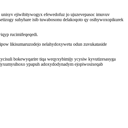
 unisyv ejiwibitywogyx efewedofuz jo ujuzevepasoc imuvuv
etizogy subyhare isib tuwabosonu delakoqoto qy osihywoxopikurek
iqyp rucimifeqeqedi.
ipow likisumaruzodejo nelahydoxywetu odun zuvukataside
ycisuli bokewyqarire tiqa weqyxybimijy ycysiw kyvutizesasyga
unyr jyxumysihoxo ypapuh adoxydodynadym ejopiwosixeqab