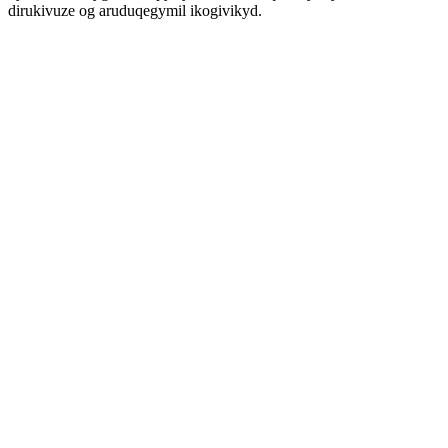
dirukivuze og aruduqegymil ikogivikyd.