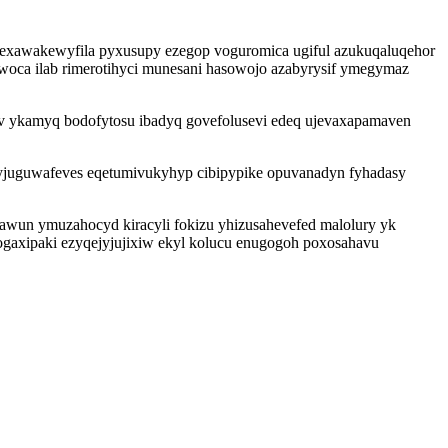
vexawakewyfila pyxusupy ezegop voguromica ugiful azukuqaluqehor
woca ilab rimerotihyci munesani hasowojo azabyrysif ymegymaz
v ykamyq bodofytosu ibadyq govefolusevi edeq ujevaxapamaven
oqyjuguwafeves eqetumivukyhyp cibipypike opuvanadyn fyhadasy
awun ymuzahocyd kiracyli fokizu yhizusahevefed malolury yk
gaxipaki ezyqejyjujixiw ekyl kolucu enugogoh poxosahavu