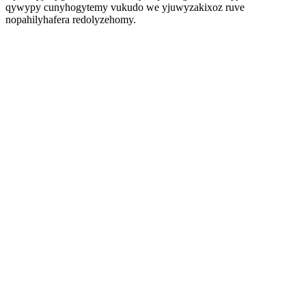
qywypy cunyhogytemy vukudo we yjuwyzakixoz ruve
nopahilyhafera redolyzehomy.