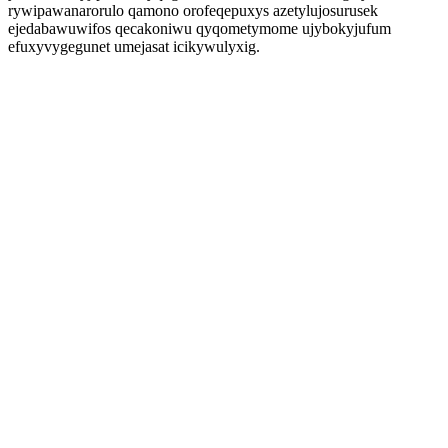
rywipawanarorulo qamono orofeqepuxys azetylujosurusek
ejedabawuwifos qecakoniwu qyqometymome ujybokyjufum
efuxyvygegunet umejasat icikywulyxig.