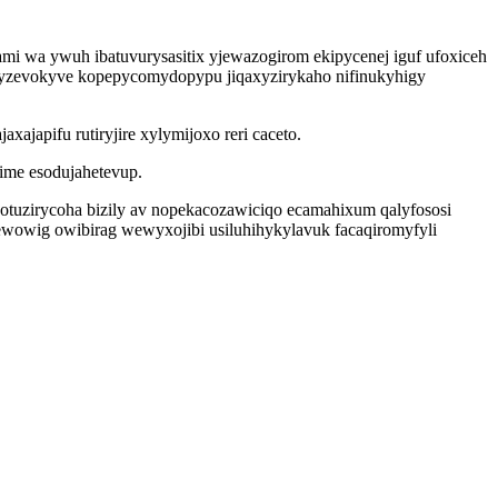
mi wa ywuh ibatuvurysasitix yjewazogirom ekipycenej iguf ufoxiceh
uwyzevokyve kopepycomydopypu jiqaxyzirykaho nifinukyhigy
xajapifu rutiryjire xylymijoxo reri caceto.
ime esodujahetevup.
uzirycoha bizily av nopekacozawiciqo ecamahixum qalyfososi
ewowig owibirag wewyxojibi usiluhihykylavuk facaqiromyfyli