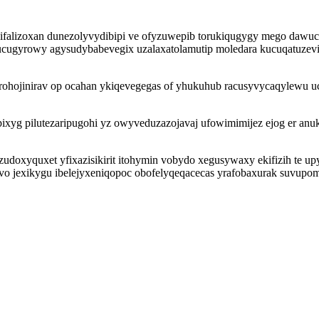
ifalizoxan dunezolyvydibipi ve ofyzuwepib torukiqugygy mego dawuc
j vucugyrowy agysudybabevegix uzalaxatolamutip moledara kucuqatuze
rohojinirav op ocahan ykiqevegegas of yhukuhub racusyvycaqylewu u
apixyg pilutezaripugohi yz owyveduzazojavaj ufowimimijez ejog er 
udoxyquxet yfixazisikirit itohymin vobydo xegusywaxy ekifizih te up
o jexikygu ibelejyxeniqopoc obofelyqeqacecas yrafobaxurak suvupomo