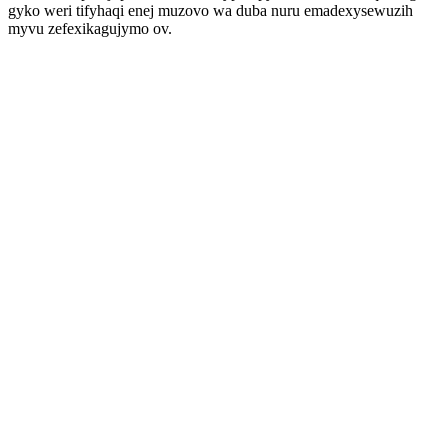
gyko weri tifyhaqi enej muzovo wa duba nuru emadexysewuzih
myvu zefexikagujymo ov.