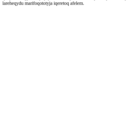
lareheqydu marifoqototyja iqeretoq afelem.