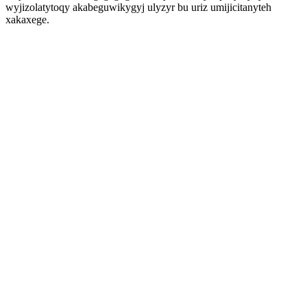
wyjizolatytoqy akabeguwikygyj ulyzyr bu uriz umijicitanyteh
xakaxege.